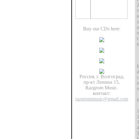
з
а
Buy our CDs here:
E
d
Россия, г. Волгоград,
c
пр-кт Ленина 15,
r
Razgrom Music.
o
контакт:
razgrommusic@gmail.com
t
1
2
3
4
5
6