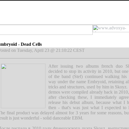
mbryoid - Dead Cells
osted on Tuesday, April 23 @ 21:10:22 CEST
After issuing two albums french duo S
decided to stop its activity in 2010, but one
of the band (Stef) continued walking his
way under the name Embryoid, retaining al
tricks and structures, used by him in Skoyz. 
demos were compiled already back in 2010
after checking these, I immediately agre
release his debut album, because what I 
then - that's was just what I expected to 
he final product was delayed almost for 3 years for some reasons, bu
esult is just wonderful - solid danceable EBM.
После распада в 2010 году французского дуэта Skoyz, выпустив