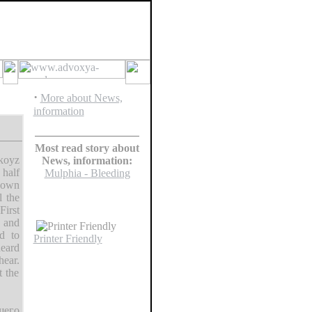
·
More about News,
information
Most read story about
koyz
News, information:
 half
Mulphia - Bleeding
 own
l the
First
, and
ed to
Printer Friendly
heard
hear.
t the
шего