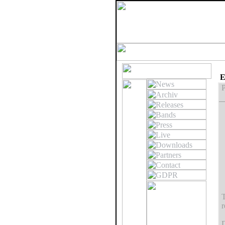
E
P
T
r