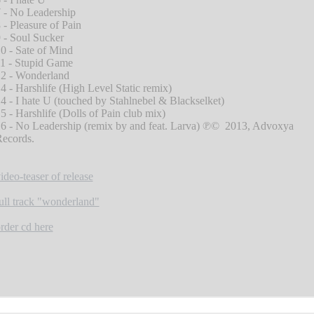
 - No Leadership
 - Pleasure of Pain
 - Soul Sucker
0 - Sate of Mind
1 - Stupid Game
2 - Wonderland
4 - Harshlife (High Level Static remix)
4 - I hate U (touched by Stahlnebel & Blackselket)
5 - Harshlife (Dolls of Pain club mix)
6 - No Leadership (remix by and feat. Larva) ℗© 2013, Advoxya
ecords.
ideo-teaser of release
ull track "wonderland"
rder cd here