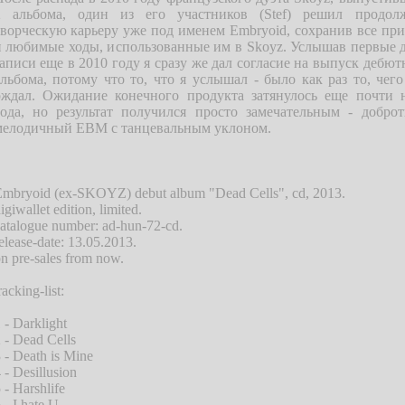
2 альбома, один из его участников (Stef) решил продол
творческую карьеру уже под именем Embryoid, сохранив все пр
и любимые ходы, использованные им в Skoyz. Услышав первые 
аписи еще в 2010 году я сразу же дал согласие на выпуск дебют
льбома, потому что то, что я услышал - было как раз то, чего
ождал. Ожидание конечного продукта затянулось еще почти 
года, но результат получился просто замечательным - добро
мелодичный EBM с танцевальным уклоном.
mbryoid (ex-SKOYZ) debut album "Dead Cells", cd, 2013.
igiwallet edition, limited.
atalogue number: ad-hun-72-cd.
elease-date: 13.05.2013.
n pre-sales from now.
racking-list:
 - Darklight
 - Dead Cells
 - Death is Mine
 - Desillusion
 - Harshlife
 - I hate U